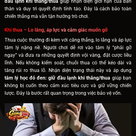
đầu lạnh khi thắng/thua
giúp nhận diện giới hạn của bản
thân và duy trì quyết định tỉnh táo. Đây là cách bảo toàn
chiến thắng mà vẫn tận hưởng trò chơi.
Khi thua – Lo lắng, áp lực và cảm giác muốn gỡ
Thua cuộc thường đi kèm với căng thẳng, lo lắng và áp lực
tâm lý nặng nề. Người chơi dễ rơi vào tâm lý “phải gỡ
ngay” và đưa ra những quyết định vội vàng, đặt cược liều
lĩnh. Nếu không kiểm soát, chuỗi thua có thể kéo dài và
tăng rủi ro thua lỗ. Nhận diện trạng thái này và áp dụng
tâm lý học đỏ đen: giữ đầu lạnh khi thắng/thua
giúp bạn
không bị cuốn theo cảm xúc tiêu cực và giữ vững chiến
lược. Đây là bước rất quan trọng trong việc bảo vệ vốn.