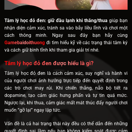
Tâm lý học đỏ đen: giữ đầu lạnh khi thắng/thua
giúp bạn
nhận diện cảm xúc, tránh sa vào bẫy liều lĩnh và chơi một
cách thông minh. Ngay sau đây bạn hãy cùng
Gamebaidoithuong
đi tìm hiểu kỹ về các trạng thái tâm ký
và cách giữ bình tĩnh khi tham gia giải trí nhé.
Tâm lý học đỏ đen được hiểu là gì?
Tâm lý học đỏ đen là cách cảm xúc, suy nghĩ và hành vi
của người chơi ảnh hưởng trực tiếp đến quyết định trong
các trò chơi may rủi. Khi chiến thắng, não bộ tiết ra
dopamine, tạo cảm giác hưng phấn và tự tin quá mức.
Ngược lại, khi thua, cảm giác mất mát thúc đẩy người chơi
muốn “gỡ lại” ngay lập tức.
Vấn đề là cả hai trạng thái này đều có thể dẫn đến những
quyết định sai lầm nếu bạn không kiểm soát được cảm