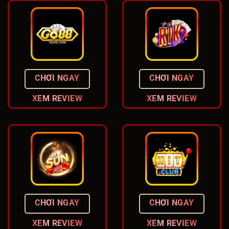
CHƠI NGAY
CHƠI NGAY
XEM REVIEW
XEM REVIEW
CHƠI NGAY
CHƠI NGAY
XEM REVIEW
XEM REVIEW