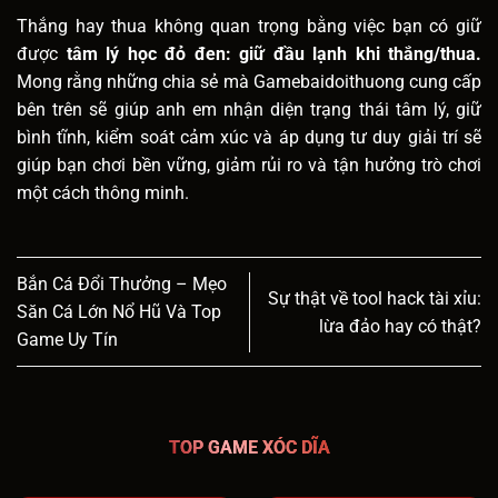
Thắng hay thua không quan trọng bằng việc bạn có giữ
được
tâm lý học đỏ đen: giữ đầu lạnh khi thắng/thua.
Mong rằng những chia sẻ mà Gamebaidoithuong cung cấp
bên trên sẽ giúp anh em nhận diện trạng thái tâm lý, giữ
bình tĩnh, kiểm soát cảm xúc và áp dụng tư duy giải trí sẽ
giúp bạn chơi bền vững, giảm rủi ro và tận hưởng trò chơi
một cách thông minh.
Bắn Cá Đổi Thưởng – Mẹo
Sự thật về tool hack tài xỉu:
Săn Cá Lớn Nổ Hũ Và Top
lừa đảo hay có thật?
Game Uy Tín
TOP GAME XÓC DĨA