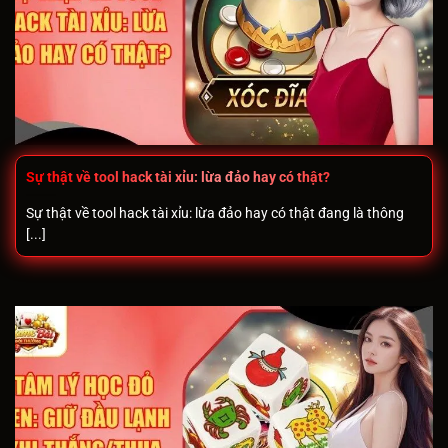
Sự thật về tool hack tài xỉu: lừa đảo hay có thật?
Sự thật về tool hack tài xỉu: lừa đảo hay có thật đang là thông
[...]