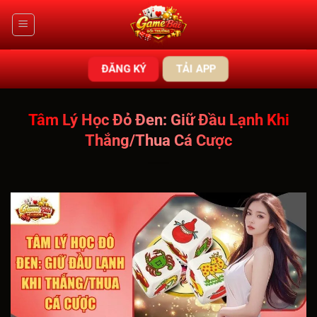
Bỏ
qua
nội
dung
ĐĂNG KÝ
TẢI APP
Tâm Lý Học Đỏ Đen: Giữ Đầu Lạnh Khi
Thắng/Thua Cá Cược