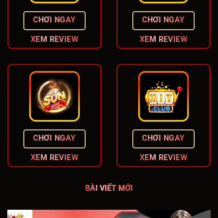
CHƠI NGAY
CHƠI NGAY
XEM REVIEW
XEM REVIEW
CHƠI NGAY
CHƠI NGAY
XEM REVIEW
XEM REVIEW
BÀI VIẾT MỚI