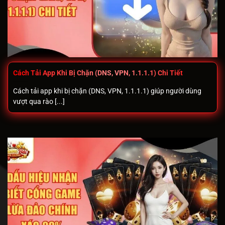
Cách Tải App Khi Bị Chặn (DNS, VPN, 1.1.1.1) Chi Tiết
Cách tải app khi bị chặn (DNS, VPN, 1.1.1.1) giúp người dùng
vượt qua rào [...]