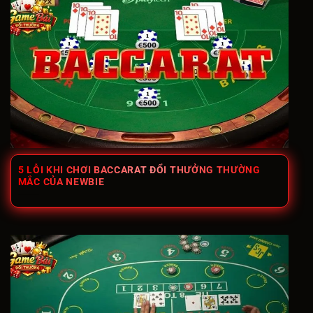
5 LỖI KHI CHƠI BACCARAT ĐỔI THƯỞNG THƯỜNG
MẮC CỦA NEWBIE