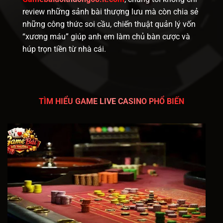
review những sảnh bài thượng lưu mà còn chia sẻ
những công thức soi cầu, chiến thuật quản lý vốn
“xương máu” giúp anh em làm chủ bàn cược và
húp trọn tiền từ nhà cái.
TÌM HIỂU GAME LIVE CASINO PHỔ BIẾN