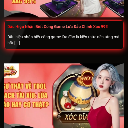
Dấu Hiệu Nhận Biết Cổng Game Lừa Đảo Chính Xác 99%
Dấu hiệu nhận biết cổng game lừa đảo là kiến thức nền tảng mà
bất [...]