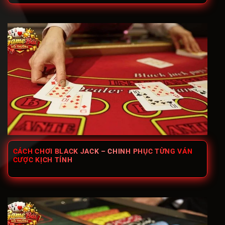
CÁCH CHƠI BLACK JACK – CHINH PHỤC TỪNG VÁN
CƯỢC KỊCH TÍNH