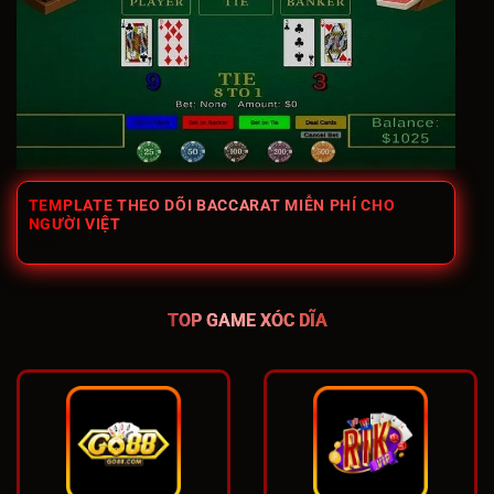
TEMPLATE THEO DÕI BACCARAT MIỄN PHÍ CHO
NGƯỜI VIỆT
TOP GAME XÓC DĨA