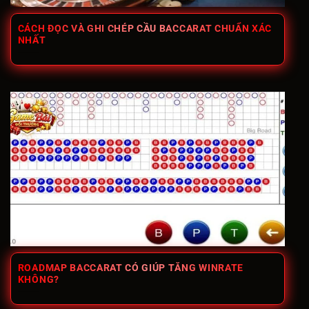
CÁCH ĐỌC VÀ GHI CHÉP CẦU BACCARAT CHUẨN XÁC
NHẤT
ROADMAP BACCARAT CÓ GIÚP TĂNG WINRATE
KHÔNG?